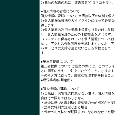
6) 商品の配送の為に「運送業者(クロネコヤマ
●個人情報の管理について
個人情報の管理について 当店は以下の体制で個
1) 個人情報保護法やガイドラインに従って必要
得します。
2) 個人情報の利用を業務上必要な社員だけに制
り、個人情報保護のための予防措置を講じます。
3) システムに保存されている個人情報について
意し、アクセス権限管理を実施します。なお、ア
4) サービスに支障が生じないことを前提として
す。
●第三者提供について
第三者提供について ご注文の際には、このプラ
とに同意のうえ、ご注文いただくことになります
ーの考え方に従って、厳重な管理体制を採ること
●運送業者(佐川急便)
●個人情報の開示について
1) 当店は、お客様の同意がない限り、個人情報
合はその限りではありません。
・法令に基づき裁判所や警察等の公的機関から要
・法令に特別の規定がある場合
・代金のお支払いが期限までになされなかった場合