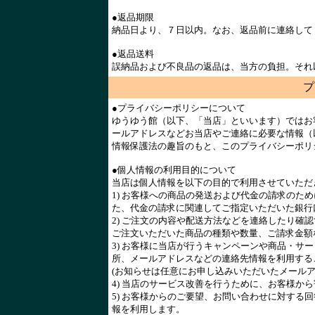
●返品期限
納品日より、７日以内。なお、返品前に連絡して
●返品送料
誤納品および不良品の返品は、当方の負担。それ
プ
●プライバシーポリシーについて
ゆうゆう館（以下、「当店」といいます）ではお
ールアドレスなどお当店やご連絡に必要な情報（
情報保護法の趣旨のもと、このプライバシーポリ
●個人情報の利用目的について
当店は個人情報を以下の目的で利用させていただ
1) お客様への商品の発送および代金の請求のた
た、代金の請求に関連してご指定いただいた銀行
2) ご注文の内容や配送方法などを連絡したり確
ご注文いただいた商品の種類や数量、ご請求金額
3) お客様に当店が行うキャンペーンや商品・サ
所、メールアドレスなどの連絡先情報を利用する
(お知らせは任意にお申し込みいただいたメール
4) 当店のサービス改善を行うために、お客様か
5) お客様からのご要望、お問い合わせに対する
報を利用します。