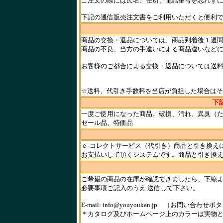
ご注文の際には氏名、住所、電話番号を忘れず
下記の通信販売注文書をご利用いただくと便利
商品の交換・返品については、商品到着後１週
商品の不良、当方の手違いによる商品違いなど
お客様のご都合による交換・返品については送
☆送料、代引き手数料を当店が負担した場合は
下
一度ご使用になった商品、破損、汚れ、異臭（た
セール品、特価品
ｅ
-コレクトサービス（代引き）商品と引き換え
お支払いして頂くシステムです。商品と引き換
ご希望の商品の在庫が確認できましたら、下線より
必要事項ご記入のうえ 送信して下さい。
E-mail: info@youyoukan.jp （お問い合
＊カタログ及びホームページ上のカラーは実物