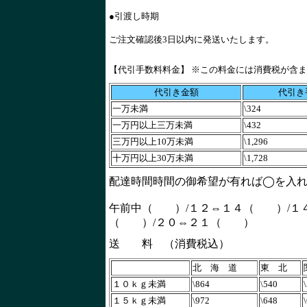
●引渡し時期
ご注文確認後3日以内に発送いたします。
【代引手数料料金】 ※この料金には消費税が含
代引き金額
代引き
一万未満
\324
一万円以上三万未満
\432
三万円以上10万未満
\1,296
十万円以上30万未満
\1,728
配達時間時間の御希望が有れば◯を入
午前中（ ）/１２⇔１４（ ）/１
（ ）/２０⇔２１（ ）
送 料 （消費税込）
北 海 道
東 北
１０ｋｇ未満
\864
\540
１５ｋｇ未満
\972
\648