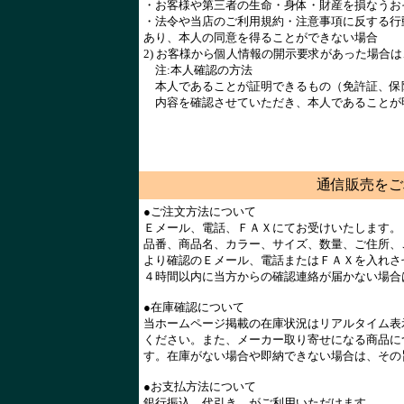
・お客様や第三者の生命・身体・財産を損なうお
・法令や当店のご利用規約・注意事項に反する行
あり、本人の同意を得ることができない場合
2) お客様から個人情報の開示要求があった場合
注:本人確認の方法
本人であることが証明できるもの（免許証、保
内容を確認させていただき、本人であることが
通信販売をご
●ご注文方法について
Ｅメール、電話、ＦＡＸにてお受けいたします。
品番、商品名、カラー、サイズ、数量、ご住所、
より確認のＥメール、電話またはＦＡＸを入れさ
４時間以内に当方からの確認連絡が届かない場合
●在庫確認について
当ホームページ掲載の在庫状況はリアルタイム表
ください。また、メーカー取り寄せになる商品に
す。在庫がない場合や即納できない場合は、その
●お支払方法について
銀行振込、代引き、がご利用いただけます。