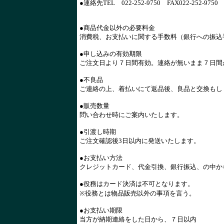
●連絡先TEL 022-252-9750 FAX022-252-975
●商品代金以外の必要料金
消費税、お支払いに関する手数料（銀行への振込
●申し込みの有効期限
ご注文日より７日間有効。連絡が無いまま７日間
●不良品
ご連絡の上、着払いにて返品後、良品と交換もし
●販売数量
問い合わせ時にご案内いたします。
●引渡し時期
ご注文確認後3日以内に発送いたします。
●お支払い方法
クレジットカード、代金引換、銀行振込、の中か
●役務はカード決済は不可となります。
※役務とは物品販売以外の事項を言う。
●お支払い期限
当方が納期連絡をした日から、７日以内