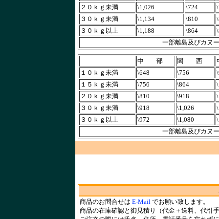
２０ｋｇ未満
\1,026
\724
３０ｋｇ未満
\1,134
\810
３０ｋｇ以上
\1,188
\864
一部離島及びカヌ
中 部
関 西
１０ｋｇ未満
\648
\756
１５ｋｇ未満
\756
\864
２０ｋｇ未満
\810
\918
３０ｋｇ未満
\918
\1,026
３０ｋｇ以上
\972
\1,080
一部離島及びカヌ
商品のお問合せは
E-Mail
でお願い致します。
商品の在庫確認と御見積り（代金＋送料、代引手