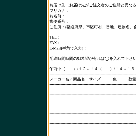
お届け先（お届け先がご注文者のご住所と異な
フリガナ：
お名前：
郵便番号：
ご住所：(都道府県、市区町村、番地、建物名、会
TEL：
FAX：
E-Mail(半角で入力)：
配達時間時間の御希望が有れば◯を入れて下さ
午前中（ ）/１２⇔１４（ ）/１４⇔１
-----------------------------------------------------------------------
メーカー名／商品名 サイズ 色 
-----------------------------------------------------------------------
-----------------------------------------------------------------------
-----------------------------------------------------------------------
-----------------------------------------------------------------------
-----------------------------------------------------------------------