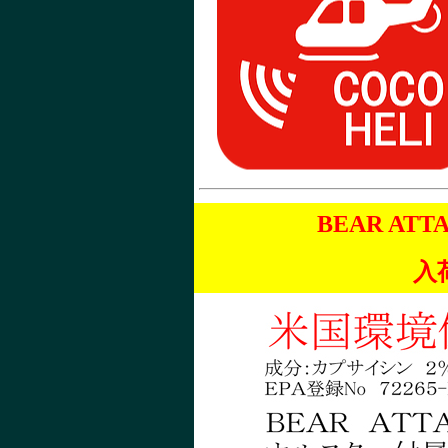
BEAR A
入