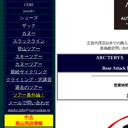
CEBE
zerorh+
シューズ
ザック
カヌー
スラックライン
正規代理店以外での購入
真偽鑑定問い合
登山ツアー
スキーツアー
ARC'TERYX
カヌーツアー
Bear Att
親睦サイクリング
-------------------------
クライミング・沢講習
営業時間
過去のツアー
ツアー番外編！
メールで問い合わせ
mailto:info@youyoukan.jp
中古
登山用品情報