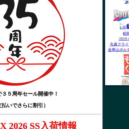
昭
201
丸森クライ
金華山ボル
で３５周年セール開催中！
支払いでさらに割引）
X 2026 SS入荷情報