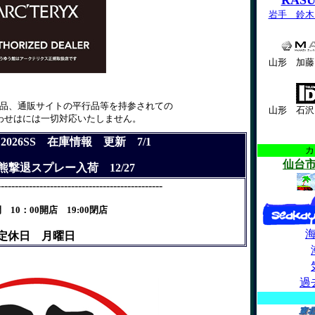
RAS
岩手 鈴木
山形 加藤
品、通販サイトの平行品等を持参されての
山形 石沢
わせはには一切対応いたしません。
 2026SS 在庫情報 更新 7/1
カ
仙台
ack 熊撃退スプレー入荷 12/27
-----------------------------------------------
 10：00開店 19:00閉店
定休日 月曜日
過