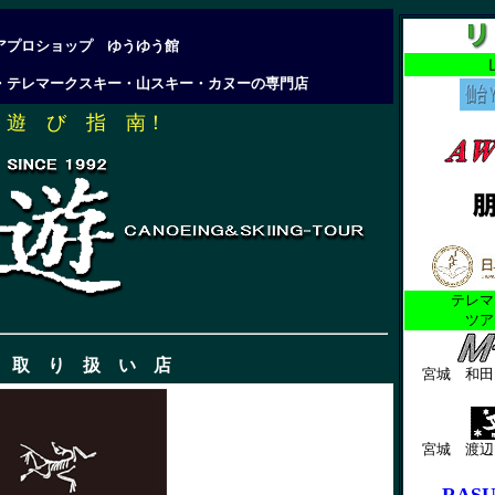
アプロショップ ゆうゆう館
・テレマークスキー・山スキー・カヌーの専門店
遊 び 指 南！
テレマ
ツ
 取 り 扱 い 店
宮城 和田
宮城 渡辺