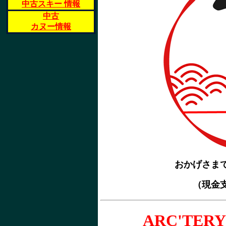
中古スキー 情報
中古
カヌー情報
おかげさま
（現金
ARC'TERY