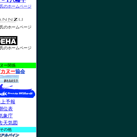
U－T八幡平
氏のホームページ
氏のホームページ
氏のホームページ
ヌー関係
市
カヌー
協会
海上予報
潮位表
気象庁
去天気図
その他