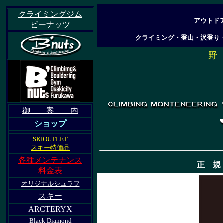
クライミングジム
アウトド
ビーナッツ
クライミング・登山・沢登り
野 
御 案 内
ショップ
SKIOUTLET
スキー特価品
各種メンテナンス
正 規
料金表
オリジナルシュラフ
スキー
ARCTERYX
Black Diamond